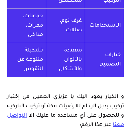
التركيب
متخصص
حمامات،
غرف نوم،
الاستخدامات
ممرات،
صالات
مداخل
متعددة
تشكيلة
خيارات
بالألوان
متنوعة من
التصميم
والأشكال
النقوش
و الخيار يعود اليك يا عزيزي العميل في إختيار
تركيب بديل الرخام للارضيات مكة أو تركيب الباركيه
و للحصول على أي مساعده ما عليك الا
التواصل
معنا
عبر هذا الرقم: