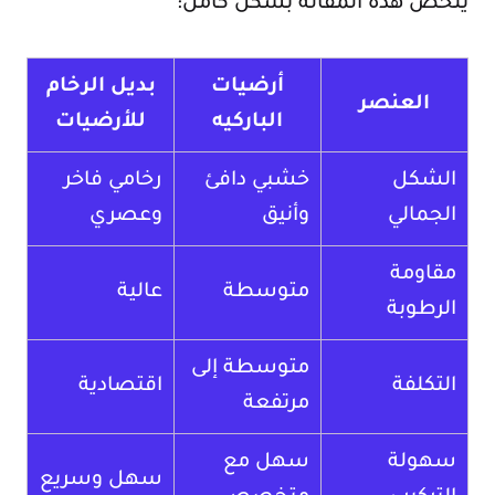
يلخص هذه المقاله بشكل كامل:
أرضيات
بديل الرخام
العنصر
الباركيه
للأرضيات
الشكل
خشبي دافئ
رخامي فاخر
الجمالي
وأنيق
وعصري
مقاومة
متوسطة
عالية
الرطوبة
متوسطة إلى
التكلفة
اقتصادية
مرتفعة
سهولة
سهل مع
سهل وسريع