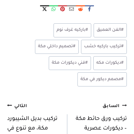
وسوم
#
الفن العميق
#
باركيه غرف نوم
المقال:
#
تركيب باركيه خشب
#
تصميم داخلي مكة
#
ديكورات مكه
#
فني ديكورات مكة
#
مصمم ديكور في مكة
تصفّح
السابق
التالي
المقالات
تركيب ورق حائط مكة
تركيب بديل الشيبورد
– ديكورات عصرية
مكة، مع تنوع في