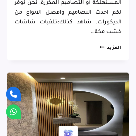
المستهلكة أو التصاميم المكررة, نحن نوفر
لكم احدث التصاميم وافضل الانواع من
الديكورات. شاهد كذلك:خلفيات شاشات
خشب مكة…
ديكورات
المزيد
منازل
مكة,
أناقة
تعبر
عنك