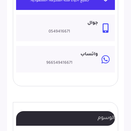
جميع أحياء مكة المكرمة، السعودية.
المكان
مع
تفصيل
جوال
مرايا
0549416671
جدارية
مكة
واتساب
966549416671
الوسوم