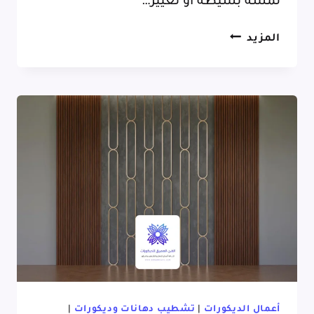
لمسة بسيطة أو تغيير…
تركيب
المزيد
ديكور
جدران
مكة,
تصميمات
عصرية
تناسب
كل
الأذواق
أعمال الديكورات
|
تشطيب دهانات وديكورات
|